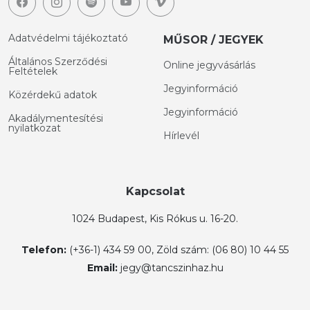
Adatvédelmi tájékoztató
MŰSOR / JEGYEK
Általános Szerződési
Online jegyvásárlás
Feltételek
Jegyinformáció
Közérdekű adatok
Jegyinformáció
Akadálymentesítési
nyilatkozat
Hírlevél
Kapcsolat
1024 Budapest, Kis Rókus u. 16-20.
Telefon:
(+36-1) 434 59 00, Zöld szám: (06 80) 10 44 55
Email:
jegy@tancszinhaz.hu