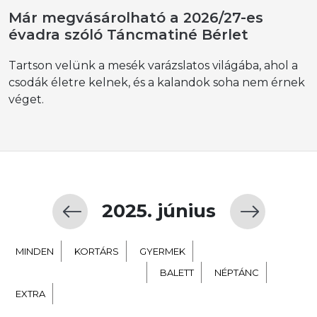
Már megvásárolható a 2026/27-es
évadra szóló Táncmatiné Bérlet
Tartson velünk a mesék varázslatos világába, ahol a
csodák életre kelnek, és a kalandok soha nem érnek
véget.
2025. június
MINDEN
KORTÁRS
GYERMEK
TÁNC SZÍNHÁZ NEVELÉS
BALETT
NÉPTÁNC
EXTRA