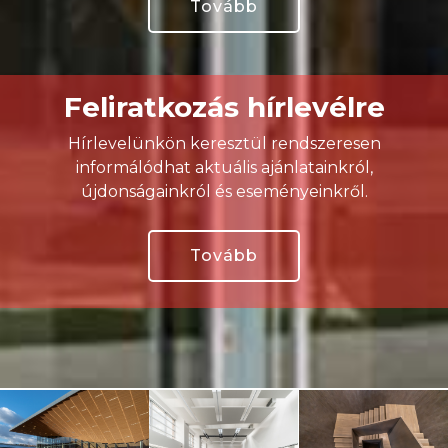
Tovább
Feliratkozás hírlevélre
Hírlevelünkön keresztül rendszeresen
informálódhat aktuális ajánlatainkról,
újdonságainkról és eseményeinkről.
Tovább