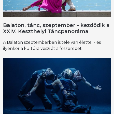
Balaton, tánc, szeptember - kezdődik a
XXIV. Keszthelyi Táncpanoráma
A Balaton szeptemberben is tele van élettel - és
ilyenkor a kultúra veszi át a főszerepet.