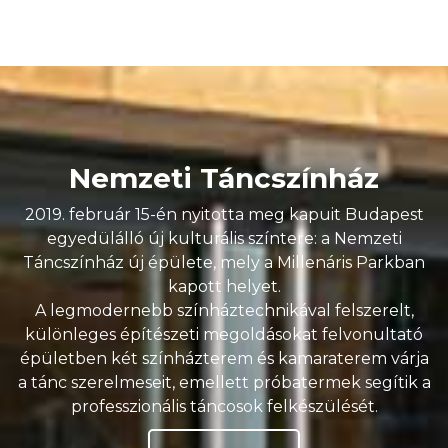
Nemzeti Táncszínház
2019. február 15-én nyitotta meg kapuit Budapest
egyedülálló új kulturális színtere: a Nemzeti
Táncszínház új épülete, mely a Millenáris Parkban
kapott helyet.
A legmodernebb színháztechnikával felszerelt,
különleges építészeti megoldásokat felvonultató
épületben két színházterem és kamaraterem várja
a tánc szerelmeseit, emellett próbatermek segítik a
professzionális táncosok felkészülését.