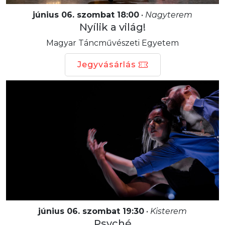
június 06. szombat 18:00
•
Nagyterem
Nyílik a világ!
Magyar Táncművészeti Egyetem
Jegyvásárlás
június 06. szombat 19:30
•
Kisterem
Psyché