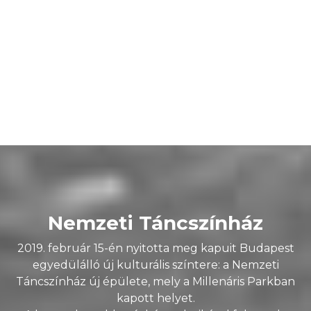
június 26. péntek 10:00
•
Kamaraterem
Ringató napok
Gáll Viktória Emese
Jegyvásárlás
Nemzeti Táncszínház
2019. február 15-én nyitotta meg kapuit Budapest
egyedülálló új kulturális színtere: a Nemzeti
Táncszínház új épülete, mely a Millenáris Parkban
kapott helyet.