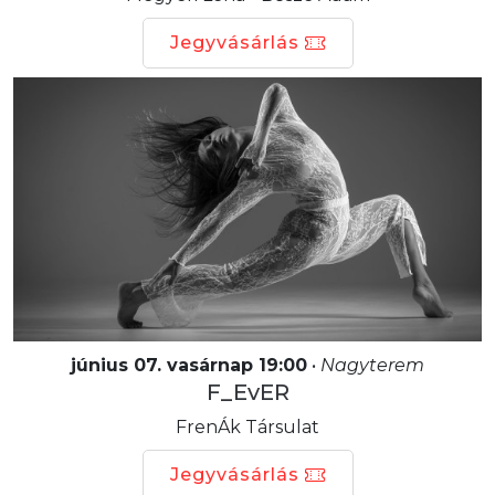
Jegyvásárlás
június 07. vasárnap 19:00
•
Nagyterem
F_EvER
FrenÁk Társulat
Jegyvásárlás