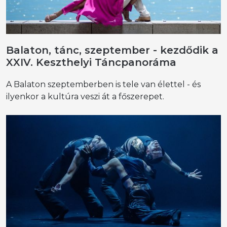
Balaton, tánc, szeptember - kezdődik a
XXIV. Keszthelyi Táncpanoráma
A Balaton szeptemberben is tele van élettel - és
ilyenkor a kultúra veszi át a főszerepet.