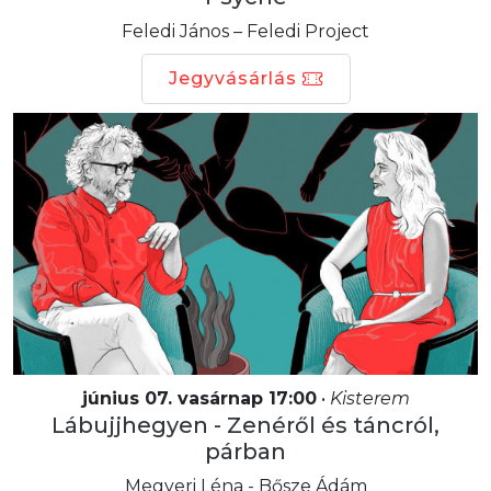
Feledi János – Feledi Project
Jegyvásárlás
június 07. vasárnap 17:00
•
Kisterem
Lábujjhegyen - Zenéről és táncról,
párban
Megyeri Léna - Bősze Ádám