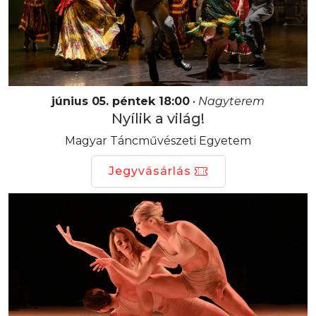
június 05. péntek 18:00
•
Nagyterem
Nyílik a világ!
Magyar Táncművészeti Egyetem
Jegyvásárlás