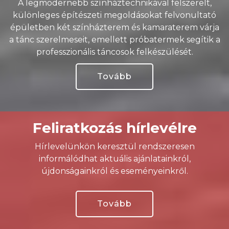
A legmodernebb színháztechnikával felszerelt,
különleges építészeti megoldásokat felvonultató
épületben két színházterem és kamaraterem várja
a tánc szerelmeseit, emellett próbatermek segítik a
professzionális táncosok felkészülését.
Tovább
Feliratkozás hírlevélre
Hírlevelünkön keresztül rendszeresen
informálódhat aktuális ajánlatainkról,
újdonságainkról és eseményeinkről.
Tovább