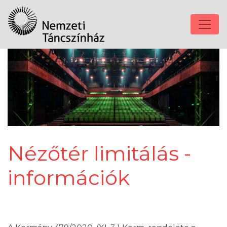
Nézőtér limitálás -
információk