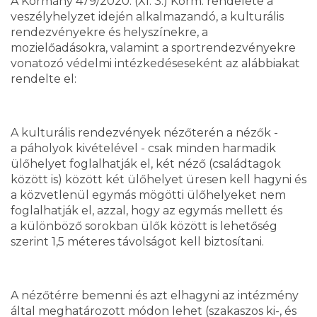
A Kormány 479/2020. (XI. 3.) Korm. rendelete a
veszélyhelyzet idején alkalmazandó, a kulturális
rendezvényekre és helyszínekre, a
mozielőadásokra, valamint a sportrendezvényekre
vonatozó védelmi intézkedéseseként az alábbiakat
rendelte el:
A kulturális rendezvények nézőterén a nézők -
a páholyok kivételével - csak minden harmadik
ülőhelyet foglalhatják el, két néző (családtagok
között is) között két ülőhelyet üresen kell hagyni és
a közvetlenül egymás mögötti ülőhelyeket nem
foglalhatják el, azzal, hogy az egymás mellett és
a különböző sorokban ülők között is lehetőség
szerint 1,5 méteres távolságot kell biztosítani.
A nézőtérre bemenni és azt elhagyni az intézmény
által meghatározott módon lehet (szakaszos ki-, és