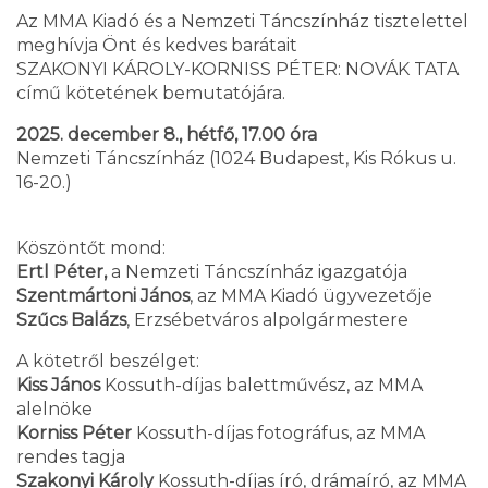
Az MMA Kiadó és a Nemzeti Táncszínház tisztelettel
meghívja Önt és kedves barátait
SZAKONYI KÁROLY-KORNISS PÉTER: NOVÁK TATA
című kötetének bemutatójára.
2025. december 8., hétfő, 17.00 óra
Nemzeti Táncszínház (1024 Budapest, Kis Rókus u.
16-20.)
Köszöntőt mond:
Ertl Péter,
a Nemzeti Táncszínház igazgatója
Szentmártoni János
, az MMA Kiadó ügyvezetője
Szűcs Balázs
, Erzsébetváros alpolgármestere
A kötetről beszélget:
Kiss János
Kossuth-díjas balettművész, az MMA
alelnöke
Korniss Péter
Kossuth-díjas fotográfus, az MMA
rendes tagja
Szakonyi Károly
Kossuth-díjas író, drámaíró, az MMA