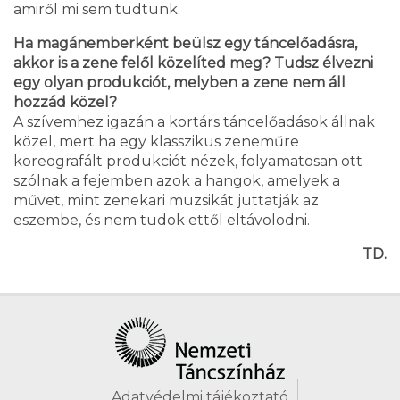
amiről mi sem tudtunk.
Ha magánemberként beülsz egy táncelőadásra,
akkor is a zene felől közelíted meg? Tudsz élvezni
egy olyan produkciót, melyben a zene nem áll
hozzád közel?
A szívemhez igazán a kortárs táncelőadások állnak
közel, mert ha egy klasszikus zeneműre
koreografált produkciót nézek, folyamatosan ott
szólnak a fejemben azok a hangok, amelyek a
művet, mint zenekari muzsikát juttatják az
eszembe, és nem tudok ettől eltávolodni.
TD.
Adatvédelmi tájékoztató