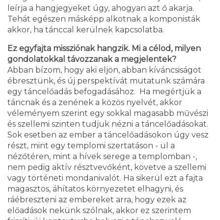
leírja a hangjegyeket úgy, ahogyan azt ő akarja.
Tehát egészen másképp alkotnak a komponisták
akkor, ha tánccal kerülnek kapcsolatba.
Ez egyfajta missziónak hangzik. Mi a célod, milyen
gondolatokkal távozzanak a megjelentek?
Abban bízom, hogy aki eljön, abban kíváncsiságot
ébresztünk, és új perspektívát mutatunk számára
egy táncelőadás befogadásához. Ha megértjük a
táncnak és a zenének a közös nyelvét, akkor
véleményem szerint egy sokkal magasabb művészi
és szellemi szinten tudjuk nézni a táncelőadásokat.
Sok esetben az ember a táncelőadásokon úgy vesz
részt, mint egy templomi szertatáson - ül a
nézőtéren, mint a hívek serege a templomban -,
nem pedig aktív résztvevőként, követve a szellemi
vagy történeti mondanivalót. Ha sikerül ezt a fajta
magasztos, áhítatos környezetet elhagyni, és
ráébreszteni az embereket arra, hogy ezek az
előadások nekünk szólnak, akkor ez szerintem