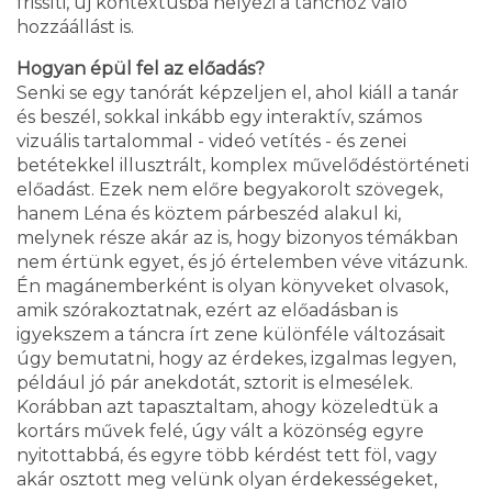
frissíti, új kontextusba helyezi a tánchoz való
hozzáállást is.
Hogyan épül fel az előadás?
Senki se egy tanórát képzeljen el, ahol kiáll a tanár
és beszél, sokkal inkább egy interaktív, számos
vizuális tartalommal - videó vetítés - és zenei
betétekkel illusztrált, komplex művelődéstörténeti
előadást. Ezek nem előre begyakorolt szövegek,
hanem Léna és köztem párbeszéd alakul ki,
melynek része akár az is, hogy bizonyos témákban
nem értünk egyet, és jó értelemben véve vitázunk.
Én magánemberként is olyan könyveket olvasok,
amik szórakoztatnak, ezért az előadásban is
igyekszem a táncra írt zene különféle változásait
úgy bemutatni, hogy az érdekes, izgalmas legyen,
például jó pár anekdotát, sztorit is elmesélek.
Korábban azt tapasztaltam, ahogy közeledtük a
kortárs művek felé, úgy vált a közönség egyre
nyitottabbá, és egyre több kérdést tett föl, vagy
akár osztott meg velünk olyan érdekességeket,