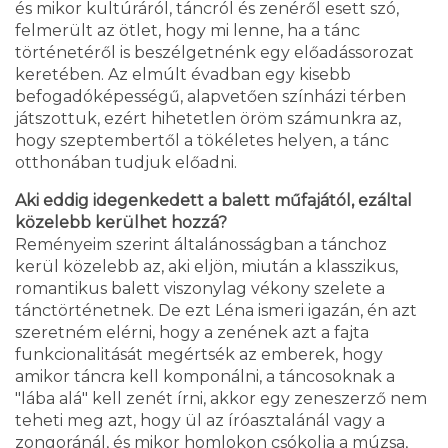
és mikor kultúráról, táncról és zenéről esett szó,
felmerült az ötlet, hogy mi lenne, ha a tánc
történetéről is beszélgetnénk egy előadássorozat
keretében. Az elmúlt évadban egy kisebb
befogadóképességű, alapvetően színházi térben
játszottuk, ezért hihetetlen öröm számunkra az,
hogy szeptembertől a tökéletes helyen, a tánc
otthonában tudjuk előadni.
Aki eddig idegenkedett a balett műfajától, ezáltal
közelebb kerülhet hozzá?
Reményeim szerint általánosságban a tánchoz
kerül közelebb az, aki eljön, miután a klasszikus,
romantikus balett viszonylag vékony szelete a
tánctörténetnek. De ezt Léna ismeri igazán, én azt
szeretném elérni, hogy a zenének azt a fajta
funkcionalitását megértsék az emberek, hogy
amikor táncra kell komponálni, a táncosoknak a
"lába alá" kell zenét írni, akkor egy zeneszerző nem
teheti meg azt, hogy ül az íróasztalánál vagy a
zongoránál, és mikor homlokon csókolja a múzsa,