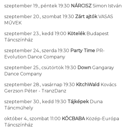
szeptember 19., péntek 19:30
NÁRCISZ
Simon István
szeptember 20., szombat 19:30
Zárt ajtók
VASAS
MŰVEK
szeptember 23., kedd 19:00
Kötelék
Budapest
Táncszínház
szeptember 24., szerda 19:30
Party Time
PR-
Evolution Dance Company
szeptember 25., csütörtök 19:30
Down
Gangaray
Dance Company
szeptember 28., vasárnap 19:30
KitchWald
Kovács
Gerzson Péter - TranzDanz
szeptember 30., kedd 19:30
Tájképek
Duna
Táncműhely
október 4., szombat 11:00
KÓCBABA
Közép-Európa
Táncszínház