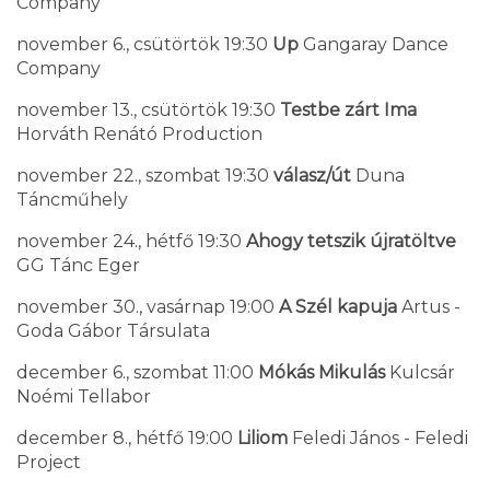
Company
november 6., csütörtök 19:30
Up
Gangaray Dance
Company
november 13., csütörtök 19:30
Testbe zárt Ima
Horváth Renátó Production
november 22., szombat 19:30
válasz/út
Duna
Táncműhely
november 24., hétfő 19:30
Ahogy tetszik újratöltve
GG Tánc Eger
november 30., vasárnap 19:00
A Szél kapuja
Artus -
Goda Gábor Társulata
december 6., szombat 11:00
Mókás Mikulás
Kulcsár
Noémi Tellabor
december 8., hétfő 19:00
Liliom
Feledi János - Feledi
Project