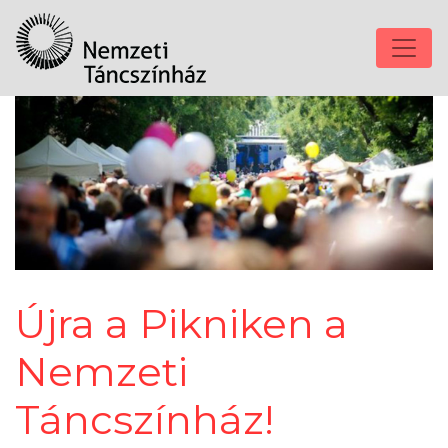
Újra a Pikniken a
Nemzeti
Táncszínház!