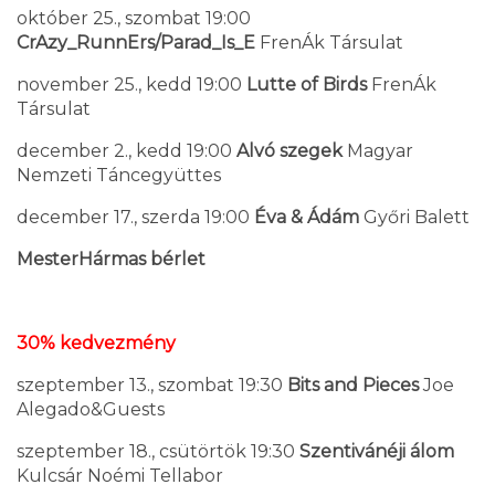
október 25., szombat 19:00
CrAzy_RunnErs/Parad_Is_E
FrenÁk Társulat
november 25., kedd 19:00
Lutte of Birds
FrenÁk
Társulat
december 2., kedd 19:00
Alvó szegek
Magyar
Nemzeti Táncegyüttes
december 17., szerda 19:00
Éva & Ádám
Győri Balett
MesterHármas bérlet
30% kedvezmény
szeptember 13., szombat 19:30
Bits and Pieces
Joe
Alegado&Guests
szeptember 18., csütörtök 19:30
Szentivánéji álom
Kulcsár Noémi Tellabor