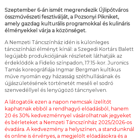
Szeptember 6-án ismét megrendezik Újlipótváros
összművészeti fesztiválját, a Pozsonyi Pikniket,
amely gazdag kulturális programokkal és kulináris
élményekkel várja a közönséget.
A Nemzeti Táncszínház idén is különleges
táncszínházi élményt kínál: a Szegedi Kortárs Balett
legújabb produkciójának részleteit láthatják az
érdeklődők a Fidelio színpadon, 17:15-kor. Juronics
Tamás koreográfiája Ingmar Bergman kultikus
műve nyomán egy házasság széthullásának és
újjászületésének történetét meséli el sodró
szenvedéllyel és lenyűgöző táncnyelven.
A látogatók ezen a napon nemcsak ízelítőt
kaphatnak ebből a rendhagyó előadásból, hanem
20 és 30% kedvezménnyel vásárolhatnak jegyeket
és bérleteket a Nemzeti Táncszínház 2025/2026-os
évadára. A kedvezmény a helyszínen, a standunknál
és online is érvényes, a megjelölt előadásokra és a