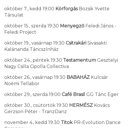
október 7., kedd 19:00
Körforgás
Bozsik Yvette
Társulat
október 15., szerda 19:30
Menyegző
Feledi János -
Feledi Project
október 19., vasárnap 19:30
Csitrakári
Sivasakti
Kalánanda Táncszínház
október 24., péntek 19:30
Testamentum
Gesztelyi
Nagy Csilla Cipolla Collectiva
október 26., vasárnap 19:30
BABAHÁZ
Kulcsár
Noémi Tellabor
október 29., szerda 19:00
Café Brasil
GG Tánc Eger
október 30., csütörtök 19:30
HERMÉSZ
Kovács
Gerzson Péter - TranzDanz
november 4., kedd 19:30
Titok
PR-Evolution Dance