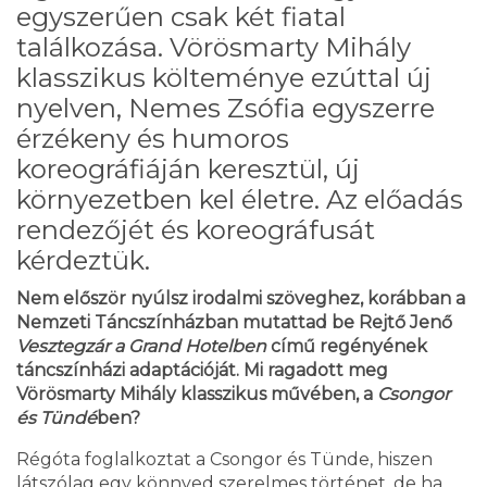
egyszerűen csak két fiatal
találkozása. Vörösmarty Mihály
klasszikus költeménye ezúttal új
nyelven, Nemes Zsófia egyszerre
érzékeny és humoros
koreográfiáján keresztül, új
környezetben kel életre. Az előadás
rendezőjét és koreográfusát
kérdeztük.
Nem először nyúlsz irodalmi szöveghez, korábban a
Nemzeti Táncszínházban mutattad be Rejtő Jenő
Vesztegzár
a Grand Hotelben
című regényének
táncszínházi adaptációját. Mi ragadott meg
Vörösmarty Mihály klasszikus művében, a
Csongor
és Tündé
ben?
Régóta foglalkoztat a Csongor és Tünde, hiszen
látszólag egy könnyed szerelmes történet, de ha