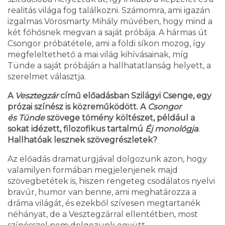
realitás világa fog találkozni. Számomra, ami igazán
izgalmas Vörösmarty Mihály művében, hogy mind a
két főhősnek megvan a saját próbája. A hármas út
Csongor próbatétele, ami a földi síkon mozog, így
megfeleltethető a mai világ kihívásainak, míg
Tünde a saját próbáján a hallhatatlanság helyett, a
szerelmet választja.
A
Vesztegzár
című előadásban Szilágyi Csenge, egy
prózai színész is közreműködött. A
Csongor
és Tünde
szövege tömény költészet, például a
sokat idézett, filozofikus tartalmú
Éj monológja
.
Hallhatóak lesznek szövegrészletek?
Az előadás dramaturgjával dolgozunk azon, hogy
valamilyen formában megjelenjenek majd
szövegbetétek is, hiszen rengeteg csodálatos nyelvi
bravúr, humor van benne, ami meghatározza a
dráma világát, és ezekből szívesen megtartanék
néhányat, de a Vesztegzárral ellentétben, most