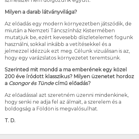
színésszel nem dolgozunk együtt.
Milyen a darab látványvilága?
Az előadás egy modern környezetben játszódik, de
miután a Nemzeti Táncszínház Kistermében
mutatjuk be, ezért kevesebb díszletelemet fogunk
használni, sokkal inkább a vetítésekkel és a
jelmezzel idézzük ezt meg. Célunk vizuálisan is az,
hogy egy varázslatos környezetet teremtsünk.
Szerinted mit mondd a ma emberének egy közel
200 éve íródott klasszikus? Milyen üzenetet hordoz
a
Csongor és Tünde
című előadás?
Az előadással azt szeretném üzenni mindenkinek,
hogy senki ne adja fel az álmait, a szerelem és a
boldogság a Földön is megvalósulhat.
T. D.