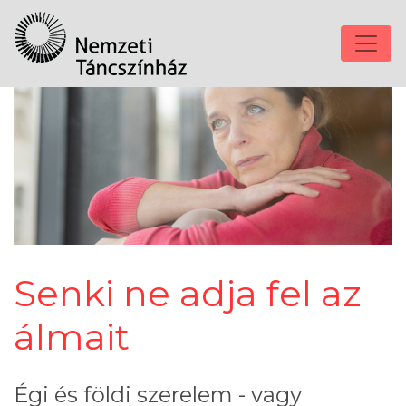
Senki ne adja fel az
álmait
Égi és földi szerelem - vagy