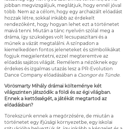
jobban megvizsgáljuk, meglátjuk, hogy ennél jóval
több. Nem az a célom, hogy egy archaizált előadást
hozzak létre, sokkal inkább az érdekelt
rendezőként, hogy hogyan lehet ezt a történetet
maivá tenni. Miután a tánc nyelvén szólal meg a
dráma, így szükséges volt lecsupaszítani és a
műnek a vázát megtalálni. A színpadon a
kiemelkedően fontos jeleneteket és szimbolikákat
fogjuk megjelentetni, ezzel megteremtve az
előadás sajátos világát. Remélem a nézőknek egy
érdekes és izgalmas utazás lesz a PR-Evolution
Dance Company előadásában a
Csongor és Tünde
.
Vörösmarty Mihály drámai költeménye két
világszinten játszódik: a földi és az égi világban.
Ennek a kettősségét, a játékát megtartod az
előadásban?
Törekszünk ennek a megőrzésére, de miután a
történetet egy ifjúsági környezetbe, egy iskolai
szituációba helyeztük át, így inkább a képzelet és a