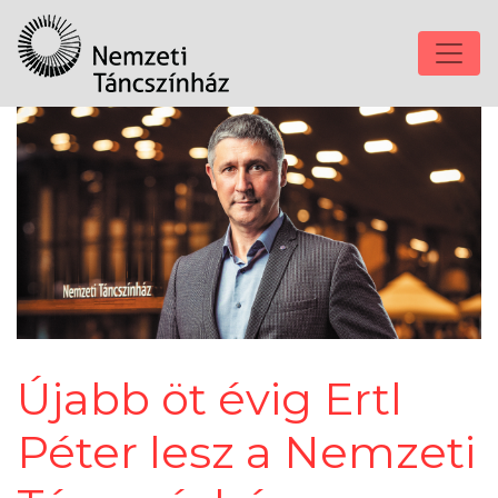
Újabb öt évig Ertl
Péter lesz a Nemzeti