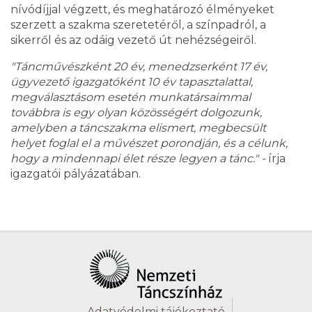
nívódíjjal végzett, és meghatározó élményeket
szerzett a szakma szeretetéről, a színpadról, a
sikerről és az odáig vezető út nehézségeiről.
"Táncművészként 20 év, menedzserként 17 év,
ügyvezető igazgatóként 10 év tapasztalattal,
megválasztásom esetén munkatársaimmal
továbbra is egy olyan közösségért dolgozunk,
amelyben a táncszakma elismert, megbecsült
helyet foglal el a művészet porondján, és a célunk,
hogy a mindennapi élet része legyen a tánc." -
írja
igazgatói pályázatában.
Adatvédelmi tájékoztató