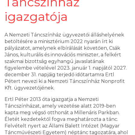
Táncszínház
igazgatója
A Nemzeti Táncszínház ügyvezetői álláshelyének
betöltésére a minisztérium 2022 nyarán írt ki
pályázatot, amelynek elbírálását követően, Csák
János, kulturális és innovációs miniszter, a felkért
szakmai bizottság egyhangú javaslatának
figyelembe vételével 2023. január 1. napjától 2027.
december 31. napjáig terjedő időtartamra Ertl
Pétert nevezi ki a Nemzeti Táncszínház Nonprofit
Kft. ügyvezetőjének.
Ertl Péter 2013 óta igazgatja a Nemzeti
Táncszínházat, amely vezetése alatt 2019-ben
kapta meg végső otthonát a Millenáris Parkban.
Életét kezdetektől fogva meghatározta a tánc.
Felvételt nyert az Állami Balett Intézet (Magyar
Táncművészeti Egyetem) néptánc tagozatára, ahol