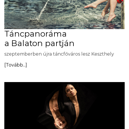
Táncpanoráma
a Balaton partján
szeptemberben újra táncfőváros lesz Keszthely
[Tovább...]