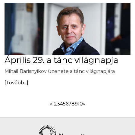
Április 29. a tánc világnapja
Mihail Barisnyikov üzenete a tánc világnapjára
[Tovább...]
«
1
2
3
4
5
6
7
8
9
10
»