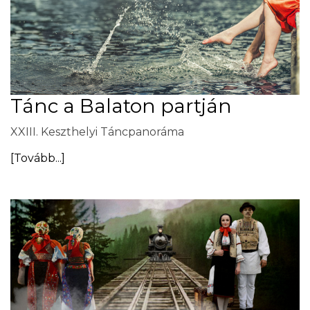
Tánc a Balaton partján
XXIII. Keszthelyi Táncpanoráma
[Tovább...]