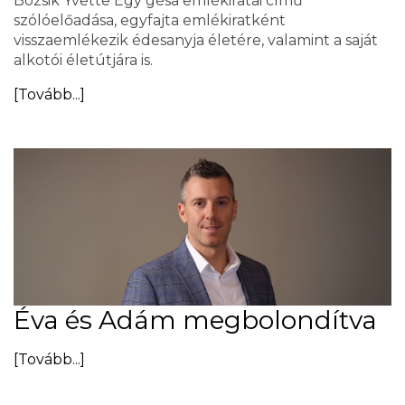
Bozsik Yvette Egy gésa emlékiratai című
szólóelőadása, egyfajta emlékiratként
visszaemlékezik édesanyja életére, valamint a saját
alkotói életútjára is.
[Tovább...]
Éva és Adám megbolondítva
[Tovább...]