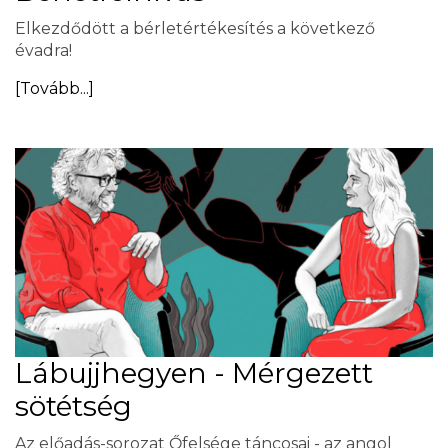
Elkezdődött a bérletértékesítés a következő
évadra!
[Tovább...]
Lábujjhegyen - Mérgezett
sötétség
Az előadás-sorozat Őfelsége táncosai - az angol