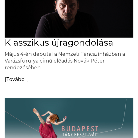
Klasszikus újragondolása
Május 4-én debütál a Nemzeti Táncszínházban a
Varázsfurulya című előadás Novák Péter
rendezésében.
[Tovább...]