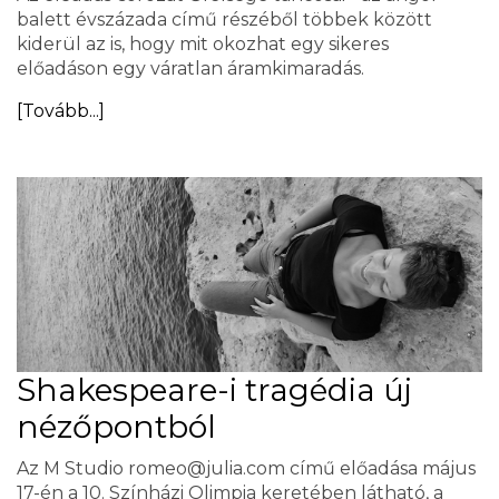
balett évszázada című részéből többek között
kiderül az is, hogy mit okozhat egy sikeres
előadáson egy váratlan áramkimaradás.
[Tovább...]
Shakespeare-i tragédia új
nézőpontból
Az M Studio romeo@julia.com című előadása május
17-én a 10. Színházi Olimpia keretében látható, a