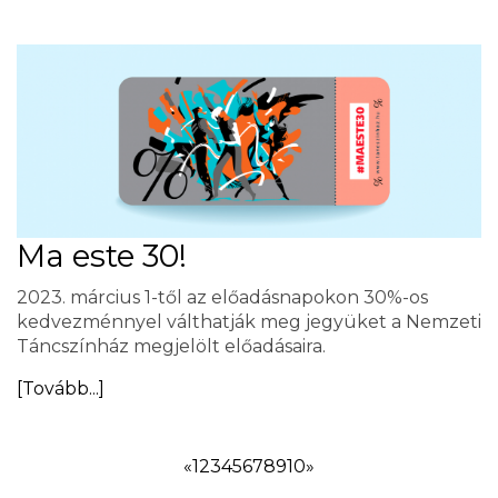
Ma este 30!
2023. március 1-től az előadásnapokon 30%-os
kedvezménnyel válthatják meg jegyüket a Nemzeti
Táncszínház megjelölt előadásaira.
[Tovább...]
«
1
2
3
4
5
6
7
8
9
10
»